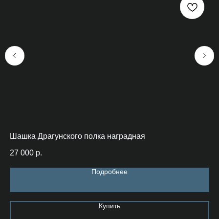
Шашка Драгунского полка наградная
Са
27 000
р.
27
Подробнее
Купить