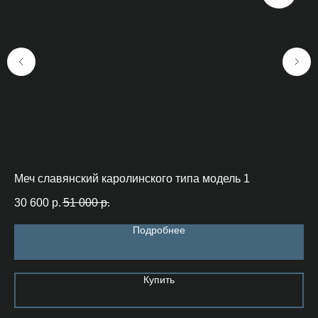
Меч славянский каролинского типа модель 1
Ку
30 600
р.
51 000
р.
26
Подробнее
Купить